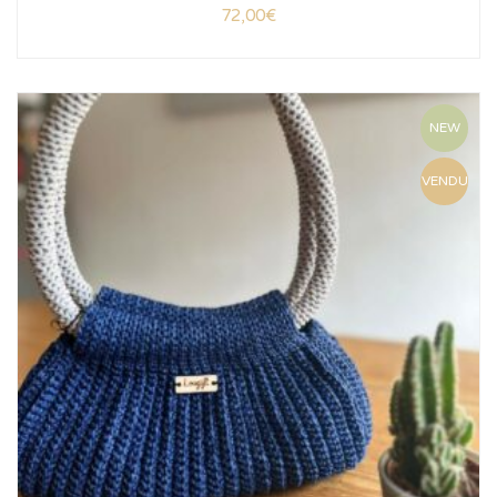
72,00
€
NEW
VENDU