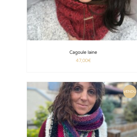
Cagoule laine
47,00
€
VENDU