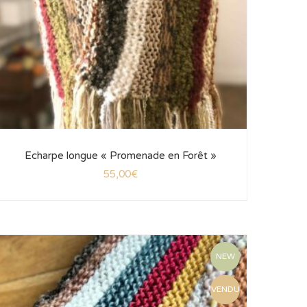
Echarpe longue « Promenade en Forêt »
55,00
€
NEW
VENDU