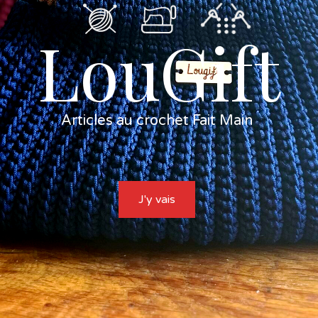
LouGift
Articles au crochet Fait Main
J'y vais