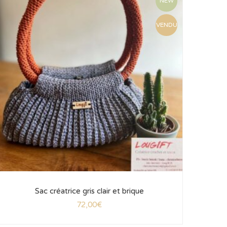
NEW
VENDU
Sac créatrice gris clair et brique
72,00
€