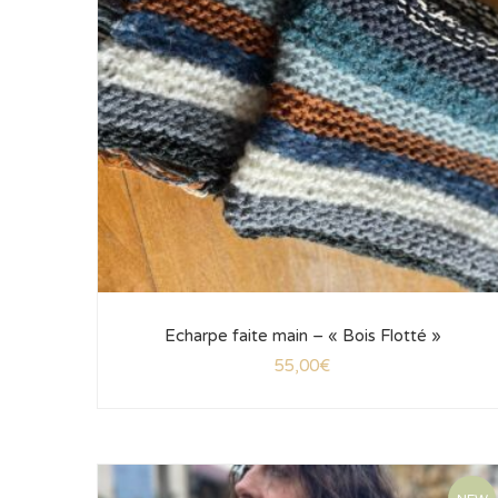
Echarpe faite main – « Bois Flotté »
55,00
€