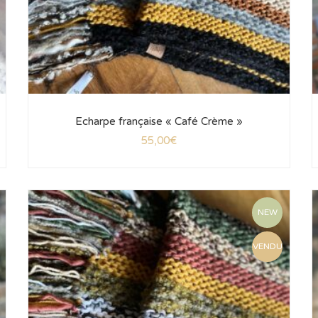
Echarpe française « Café Crème »
55,00
€
NEW
VENDU