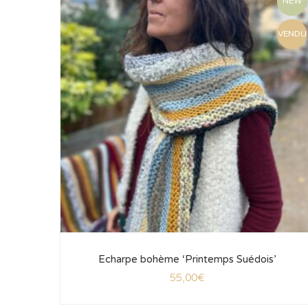
NEW
VENDU
Echarpe bohème ‘Printemps Suédois’
55,00
€