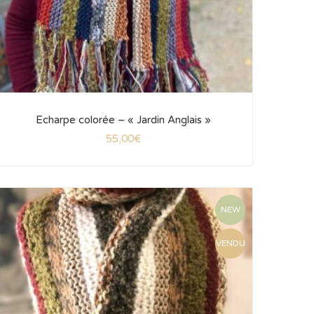
Echarpe colorée – « Jardin Anglais »
55,00
€
NEW
VENDU