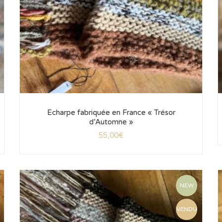
Echarpe fabriquée en France « Trésor
d’Automne »
55,00
€
NEW
VENDU