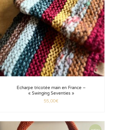
Echarpe tricotée main en France –
« Swinging Seventies »
55,00
€