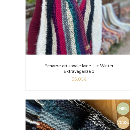
Echarpe artisanale laine – « Winter
Extravaganza »
55,00
€
NEW
VENDU