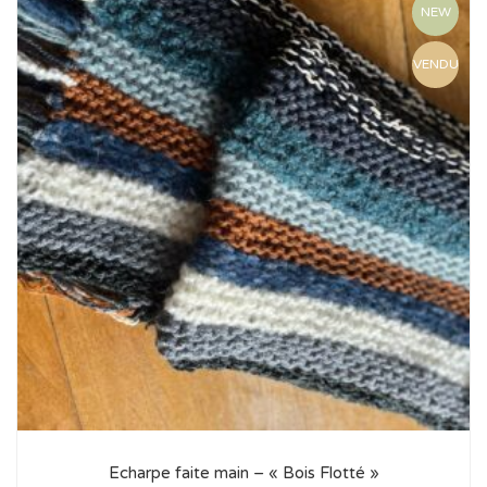
NEW
VENDU
Echarpe faite main – « Bois Flotté »