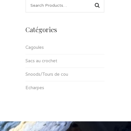
Catégories
Cagoules
Sacs au crochet
Snoods/Tours de cou
Echarpes
© Copyright 2020. Lougift.