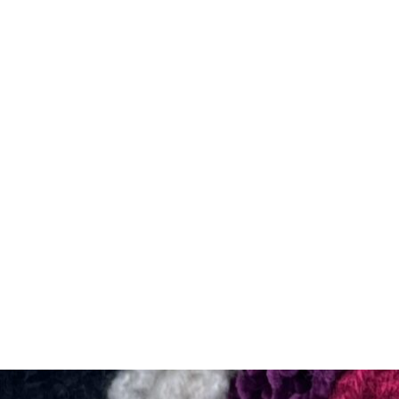
CGUV
Mentions lég