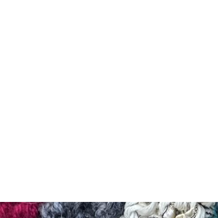
ales
RGPD
Contact