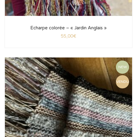
Echarpe colorée – « Jardin Anglais »
55,00
€
NEW
VENDU