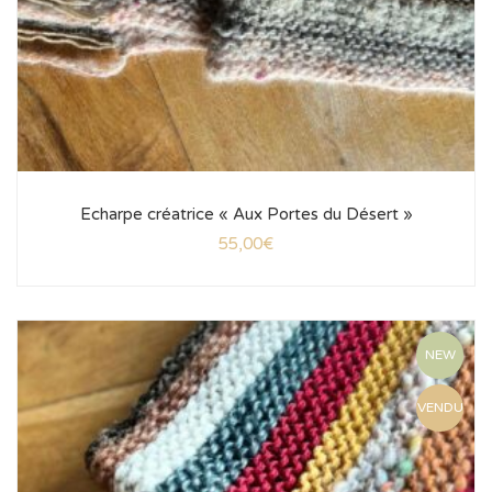
Echarpe créatrice « Aux Portes du Désert »
55,00
€
NEW
VENDU