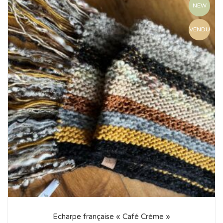
NEW
VENDU
Echarpe française « Café Crème »