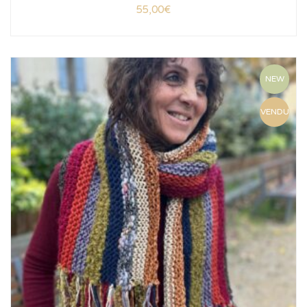
55,00
€
NEW
VENDU