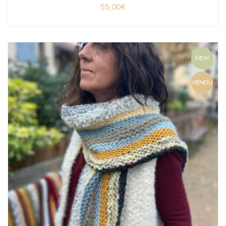
55,00
€
NEW
VENDU