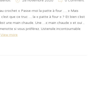
 Benoit
28 novembre 2020
0 Comment
au crochet « Passe-moi la patte à four …. » Mais
 c’est que ce truc … la « patte à four » ? Et bien c’est
’est une main chaude. Une …« main chaude » et oui ..
menotte si vous préférez. Ustensile incontournable
…
View more